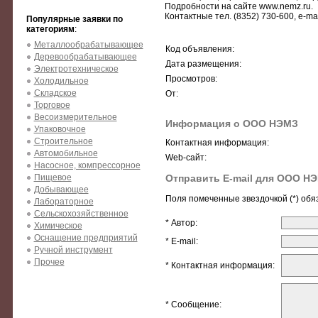
Подробности на сайте www.nemz.ru.
Контактные тел. (8352) 730-600, e-ma
Популярные заявки по
категориям
:
Металлообрабатывающее
Код объявления:
Деревообрабатывающее
Дата размещения:
Электротехническое
Просмотров:
Холодильное
Складское
От:
Торговое
Весоизмерительное
Информация о ООО НЭМЗ
Упаковочное
Строительное
Контактная информация:
Автомобильное
Web-сайт:
Насосное, компрессорное
Пищевое
Отправить E-mail для ООО Н
Добывающее
Поля помеченные звездочкой (*) обя
Лабораторное
Сельскохозяйственное
* Автор:
Химическое
Оснащение предприятий
* E-mail:
Ручной инструмент
Прочее
* Контактная информация:
* Сообщение: