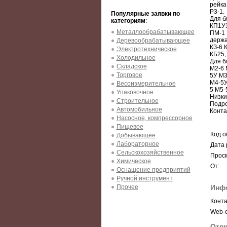
рейка
P3-1.
Популярные заявки по
Для б
категориям
:
КП1У3
Металлообрабатывающее
ПМ-1 
держа
Деревообрабатывающее
КЗ-6 
Электротехническое
КБ25,
Холодильное
Для б
Складское
М2-6 
Торговое
5У М3
М4-5У
Весоизмерительное
5 М5-
Упаковочное
Низки
Строительное
Подро
Автомобильное
Конта
Насосное, компрессорное
Пищевое
Код о
Добывающее
Лабораторное
Дата 
Сельскохозяйственное
Просм
Химическое
От:
Оснащение предприятий
Ручной инструмент
Прочее
Инф
Конта
Web-с
Отпр