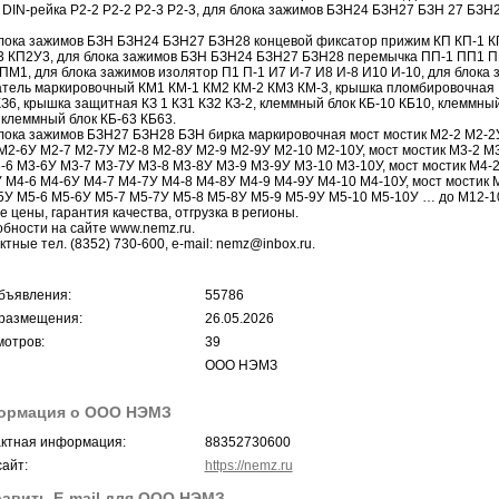
 DIN-рейка Р2-2 P2-2 Р2-3 P2-3, для блока зажимов БЗН24 БЗН27 БЗН 27 БЗН
лока зажимов БЗН БЗН24 БЗН27 БЗН28 концевой фиксатор прижим КП КП-1 К
 КП2У3, для блока зажимов БЗН БЗН24 БЗН27 БЗН28 перемычка ПП-1 ПП1 
ПМ1, для блока зажимов изолятор П1 П-1 И7 И-7 И8 И-8 И10 И-10, для блок
тель маркировочный КМ1 КМ-1 КМ2 КМ-2 КМ3 КМ-3, крышка пломбировочная КЗ
КЗ6, крышка защитная КЗ 1 КЗ1 КЗ2 КЗ-2, клеммный блок КБ-10 КБ10, клеммны
 клеммный блок КБ-63 КБ63.
лока зажимов БЗН27 БЗН28 БЗН бирка маркировочная мост мостик М2-2 М2-2
М2-6У М2-7 М2-7У М2-8 М2-8У М2-9 М2-9У М2-10 М2-10У, мост мостик М3-2 М
-6 М3-6У М3-7 М3-7У М3-8 М3-8У М3-9 М3-9У М3-10 М3-10У, мост мостик М4-
 М4-6 М4-6У М4-7 М4-7У М4-8 М4-8У М4-9 М4-9У М4-10 М4-10У, мост мостик 
5У М5-6 М5-6У М5-7 М5-7У М5-8 М5-8У М5-9 М5-9У М5-10 М5-10У … до М12-1
е цены, гарантия качества, отгрузка в регионы.
бности на сайте www.nemz.ru.
ктные тел. (8352) 730-600, e-mail: nemz@inbox.ru.
бъявления:
55786
размещения:
26.05.2026
отров:
39
ООО НЭМЗ
ормация о ООО НЭМЗ
ктная информация:
88352730600
айт:
https://nemz.ru
авить E-mail для ООО НЭМЗ