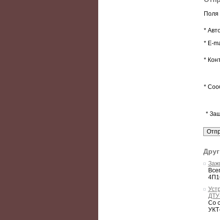
Поля 
* Авт
* E-ma
* Кон
* Соо
* За
Друг
Заж
Все
4П1
Уст
ДТУ
Со с
УКТ