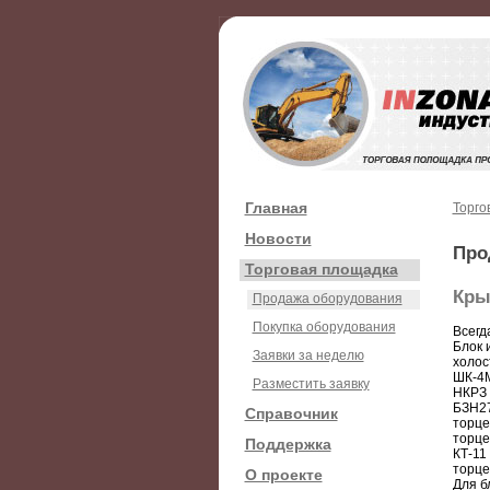
Главная
Торго
Новости
Про
Торговая площадка
Кры
Продажа оборудования
Покупка оборудования
Всегд
Блок 
Заявки за неделю
холос
ШК-4М
Разместить заявку
НКРЗ 
БЗН27
Справочник
торце
торце
Поддержка
КТ-11
торце
О проекте
Для б