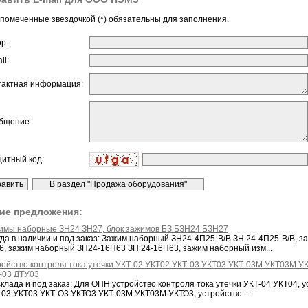
помеченные звездочкой (*) обязательны для заполнения.
ор:
il:
тактная информация:
бщение:
щитный код:
ие предложения:
имы наборные ЗН24 ЗН27, блок зажимов БЗ БЗН24 БЗН27
гда в наличии и под заказ: Зажим наборный ЗН24-4П25-В/В ЗН 24-4П25-В/В, 
6, зажим наборный ЗН24-16П63 ЗН 24-16П63, зажим наборный изм...
ройство контроля тока утечки УКТ-02 УКТ02 УКТ-03 УКТ03 УКТ-03М УКТ03М УК
-03 ДТУ03
клада и под заказ: Для ОПН устройство контроля тока утечки УКТ-04 УКТ04, у
-03 УКТ03 УКТ-О3 УКТО3 УКТ-03М УКТ03М УКТО3, устройство ...