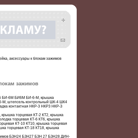
ейка, аксессуары к блокам зажимов
блокам зажимов
6 БИ-6М БИ6М БИ-6-М, крышка
-6-М, штепсель контрольный ШК-4 ШК4
дка контактная НКР-3 НКР3 НКР-З
 крышка торцевая КТ-2 КТ2, крышка
олодка торцевая КТ-6 КТ6, крышка
торцевая КТ-10 КТ10, крышка торцевая
ышка торцевая КТ-18 КТ18, крышка
ажимов БЗН24 БЗН27 БЗН 27 БЗН28 ДИН-