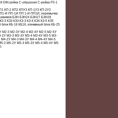
28 DIN рейка С-образная С-рейка Р3-1
П1 КП-2 КП2 КПУ3 КП-1У3 КП-2У2
ПП1-И ПП-1И ПП 1-И ПП1И, перемычка
а зажимов БЗН БЗН24 БЗН27 БЗН28
 3 КЗ3 КЗЗ КЗ-З КЗ-4 КЗ4 КЗ-5 КЗ5
й блок КБ-16 КБ16, клеммный блок КБ-25
У М2-3 М2-3У М2-4 М2-4У М2-5 М2-5У
3-2У М3-3 М3-3У М3-4 М3-4У М3-5 М3-
2 М4-2У М4-3 М4-3У М4-4 М4-4У М4-5
М5-2 М5-2У М5-3 М5-3У М5-4 М5-4У М5-
0.