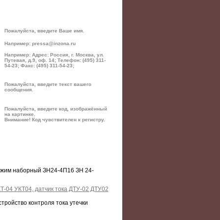
Пожалуйста, введите Ваше имя.
Например: pressa@inzona.ru
Например: Адрес: Россия, г. Москва, ул.
Путевая, д.9, оф. 14; Телефон: (495) 311-
54-23; Факс: (495) 311-54-23;
Пожалуйста, введите текст вашего
сообщения.
Пожалуйста, введите код, изображённый
на картинке.
Внимание! Код чувствителен к регистру.
зажим наборный ЗН24-4П16 ЗН 24-
Т-04 УКТ04, датчик тока ДТУ-02 ДТУ02
стройство контроля тока утечки