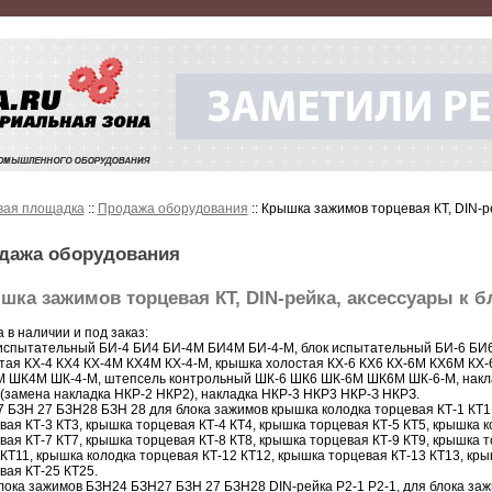
вая площадка
::
Продажа оборудования
:: Крышка зажимов торцевая КТ, DIN-р
дажа оборудования
шка зажимов торцевая КТ, DIN-рейка, аксессуары к 
а в наличии и под заказ:
испытательный БИ-4 БИ4 БИ-4М БИ4М БИ-4-М, блок испытательный БИ-6 БИ
тая КХ-4 КХ4 КХ-4М КХ4М КХ-4-М, крышка холостая КХ-6 КХ6 КХ-6М КХ6М КХ
 ШК4М ШК-4-М, штепсель контрольный ШК-6 ШК6 ШК-6М ШК6М ШК-6-М, накла
(замена накладка НКР-2 НКР2), накладка НКР-3 НКР3 НКР-З НКРЗ.
 БЗН 27 БЗН28 БЗН 28 для блока зажимов крышка колодка торцевая КТ-1 КТ1,
вая КТ-3 КТ3, крышка торцевая КТ-4 КТ4, крышка торцевая КТ-5 КТ5, крышка к
вая КТ-7 КТ7, крышка торцевая КТ-8 КТ8, крышка торцевая КТ-9 КТ9, крышка 
 КТ11, крышка колодка торцевая КТ-12 КТ12, крышка торцевая КТ-13 КТ13, кр
вая КТ-25 КТ25.
лока зажимов БЗН24 БЗН27 БЗН 27 БЗН28 DIN-рейка Р2-1 P2-1, для блока з