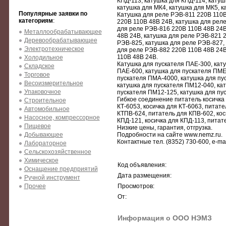
КПД-113, катушка для КПД-114, катуш
катушка для МК4, катушка для МК5, к
Популярные заявки по
Катушка для реле РЭВ-811 220В 110В
категориям
:
220В 110В 48В 24В, катушка для рел
для реле РЭВ-816 220В 110В 48В 24В
Металлообрабатывающее
48В 24В, катушка для реле РЭВ-821 
Деревообрабатывающее
РЭВ-825, катушка для реле РЭВ-827,
Электротехническое
для реле РЭВ-882 220В 110В 48В 24В
110В 48В 24В.
Холодильное
Катушка для пускателя ПАЕ-300, кату
Складское
ПАЕ-600, катушка для пускателя ПМЕ
Торговое
пускателя ПМА-4000, катушка для пу
Весоизмерительное
катушка для пускателя ПМ12-040, ка
Упаковочное
пускателя ПМ12-125, катушка для пу
Гибкое соединение питатель косичка 
Строительное
КТ-6053, косичка для КТ-6063, питат
Автомобильное
КТПВ-624, питатель для КПВ-602, кос
Насосное, компрессорное
КПД-121, косичка для КПД-113, питат
Пищевое
Низкие цены, гарантия, отгрузка.
Добывающее
Подробности на сайте www.nemz.ru.
Контактные тел. (8352) 730-600, e-ma
Лабораторное
Сельскохозяйственное
Химическое
Код объявления:
Оснащение предприятий
Дата размещения:
Ручной инструмент
Прочее
Просмотров:
От:
Информация о ООО НЭМЗ