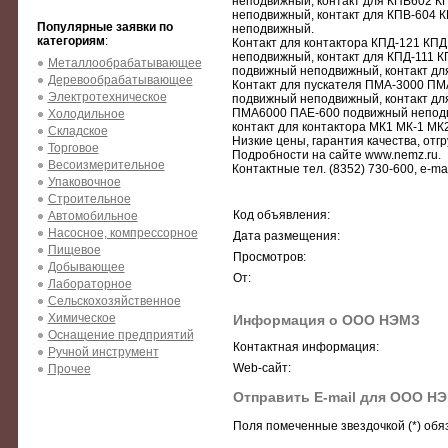
неподвижный, контакт для КПВ602 К
неподвижный, контакт для КПВ-604 
Популярные заявки по
неподвижный.
категориям
:
Контакт для контактора КПД-121 КП
неподвижный, контакт для КПД-111 
Металлообрабатывающее
подвижный неподвижный, контакт д
Деревообрабатывающее
Контакт для пускателя ПМА-3000 П
Электротехническое
подвижный неподвижный, контакт д
ПМА6000 ПАЕ-600 подвижный неподв
Холодильное
контакт для контактора МК1 МК-1 М
Складское
Низкие цены, гарантия качества, отгр
Торговое
Подробности на сайте www.nemz.ru.
Весоизмерительное
Контактные тел. (8352) 730-600, e-ma
Упаковочное
Строительное
Код объявления:
Автомобильное
Насосное, компрессорное
Дата размещения:
Пищевое
Просмотров:
Добывающее
От:
Лабораторное
Сельскохозяйственное
Химическое
Информация о ООО НЭМЗ
Оснащение предприятий
Контактная информация:
Ручной инструмент
Web-сайт:
Прочее
Отправить E-mail для ООО Н
Поля помеченные звездочкой (*) обя