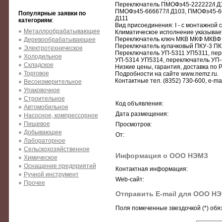
Переключатель ПМОФз45-222222/I Д1
ПМОФз45-666677/I Д103, ПМОФз45-667
Популярные заявки по
Д111
категориям
:
Вид присоединения: I - с монтажной с
Металлообрабатывающее
Климатическое исполнение указывает
Переключатель ключ МКВ МКФ МКВФ
Деревообрабатывающее
Переключатель кулачковый ПКУ-3 ПК
Электротехническое
Переключатель УП-5311 УП5311, пер
Холодильное
УП-5314 УП5314, переключатель УП-
Складское
Низкие цены, гарантия, доставка по Р
Торговое
Подробности на сайте www.nemz.ru.
Контактные тел. (8352) 730-600, e-ma
Весоизмерительное
Упаковочное
Строительное
Код объявления:
Автомобильное
Дата размещения:
Насосное, компрессорное
Пищевое
Просмотров:
Добывающее
От:
Лабораторное
Сельскохозяйственное
Информация о ООО НЭМЗ
Химическое
Оснащение предприятий
Контактная информация:
Ручной инструмент
Web-сайт:
Прочее
Отправить E-mail для ООО Н
Поля помеченные звездочкой (*) обя