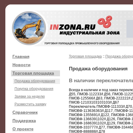
Главная
Торговая площадка
::
Продажа обору
Новости
Продажа оборудования
Торговая площадка
В наличии переключат
Продажа оборудования
Покупка оборудования
Всегда в наличии и под заказ перекл
Д55, ПМОВ-112233/I Д56, ПМОВ-11225
Заявки за неделю
ПМОВ-125566/I Д63, ПМОВ-222222/I Д
ПМОВ-12103103103103/I Д67
Разместить заявку
Переключатель ПМОВФ-111333/I Д70,
ПМОВФ-113636363/I Д117, ПМОВФ-113
Справочник
ПМОВФ-1355691/I Д122, ПМОВФ-13689
ПМОВФ-1366391102/I Д126, ПМОВФ-13
Поддержка
ПМОВФ-1686391102/I Д129, ПМОВФ-22
ПМОВФ-333777/I Д77, ПМОВФ-334466/
О проекте
ПМОВФ-888888/I Д78