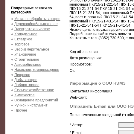
54, пост кнопочный ПКУ15-21-181-54 
кнопочный ПКУ15-21-221-54 ПКУ 15-2
Популярные заявки по
ПКУ15-21-241-54 ПКУ 15-21-241-54, 
категориям
:
ПКУ 15-21-281-54, пост кнопочный П
54, пост кнопочный ПКУ15-21-341-54 
Металлообрабатывающее
кнопочный ПКУ15-21-431-54 ПКУ 15-2
Деревообрабатывающее
ПКУ15-21-541-54 ПКУ 15-21-541-54.
Электротехническое
Низкие цены, отгрузка в другие регио
Подробности на сайте www.nemz.ru.
Холодильное
Контактные тел. (8352) 730-600, e-ma
Складское
Торговое
Весоизмерительное
Код объявления:
Упаковочное
Дата размещения:
Строительное
Просмотров:
Автомобильное
Насосное, компрессорное
От:
Пищевое
Добывающее
Информация о ООО НЭМЗ
Лабораторное
Сельскохозяйственное
Контактная информация:
Химическое
Web-сайт:
Оснащение предприятий
Ручной инструмент
Отправить E-mail для ООО Н
Прочее
Поля помеченные звездочкой (*) обя
* Автор:
* E-mail: