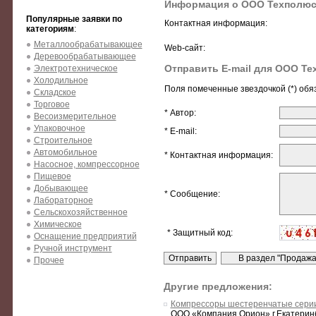
Информация о ООО Техполю
Популярные заявки по
Контактная информация:
категориям
:
Металлообрабатывающее
Web-сайт:
Деревообрабатывающее
Отправить E-mail для ООО Т
Электротехническое
Холодильное
Поля помеченные звездочкой (*) обя
Складское
Торговое
* Автор:
Весоизмерительное
Упаковочное
* E-mail:
Строительное
Автомобильное
* Контактная информация:
Насосное, компрессорное
Пищевое
Добывающее
* Сообщение:
Лабораторное
Сельскохозяйственное
Химическое
* Защитный код:
Оснащение предприятий
Ручной инструмент
Прочее
Другие предложения:
Компрессоры шестеренчатые сери
ООО «Компания Орион» г.Екатеринб