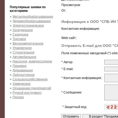
Просмотров:
Популярные заявки по
От:
категориям
:
Металлообрабатывающее
Деревообрабатывающее
Информация о ООО "СПБ ИН 
Электротехническое
Контактная информация:
Холодильное
Складское
Web-сайт:
Торговое
Весоизмерительное
Отправить E-mail для ООО "С
Упаковочное
Строительное
Поля помеченные звездочкой (*) обя
Автомобильное
Насосное, компрессорное
* Автор:
Пищевое
* E-mail:
Добывающее
Лабораторное
* Контактная информация:
Сельскохозяйственное
Химическое
Оснащение предприятий
* Сообщение:
Ручной инструмент
Прочее
* Защитный код: