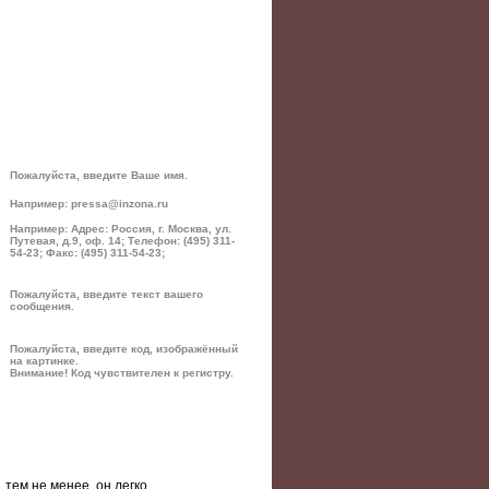
Пожалуйста, введите Ваше имя.
Например: pressa@inzona.ru
Например: Адрес: Россия, г. Москва, ул.
Путевая, д.9, оф. 14; Телефон: (495) 311-
54-23; Факс: (495) 311-54-23;
Пожалуйста, введите текст вашего
сообщения.
Пожалуйста, введите код, изображённый
на картинке.
Внимание! Код чувствителен к регистру.
тем не менее, он легко