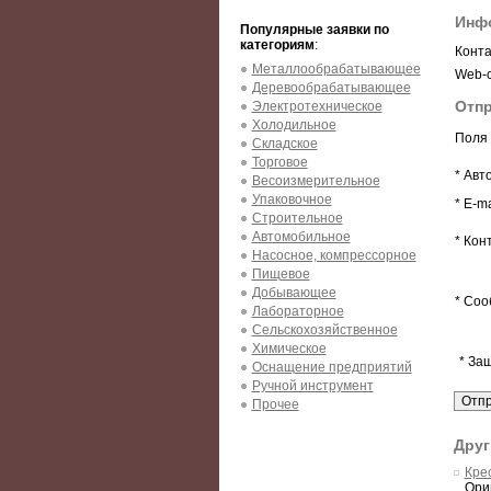
Инф
Популярные заявки по
категориям
:
Конта
Металлообрабатывающее
Web-с
Деревообрабатывающее
Отпр
Электротехническое
Холодильное
Поля 
Складское
Торговое
* Авт
Весоизмерительное
Упаковочное
* E-ma
Строительное
Автомобильное
* Кон
Насосное, компрессорное
Пищевое
Добывающее
* Соо
Лабораторное
Сельскохозяйственное
Химическое
* За
Оснащение предприятий
Ручной инструмент
Прочее
Друг
Кре
Ори