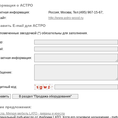
ормация о АСТРО
ктная информация:
Россия; Москва; Тел:(495) 967-15-67;
айт:
http://www.astro-wood.ru
авить E-mail для АСТРО
помеченные звездочкой (*) обязательны для заполнения.
ор:
il:
тактная информация:
бщение:
щитный код:
ие предложения:
сла. Мягкая мебель LATO - диваны и кресла
гинальный пуф-кресло от фабрики LATO. Хотя его основное назначение - пуф, 