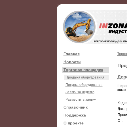
Главная
Торго
Новости
Про
Торговая площадка
Дер
Продажа оборудования
Покупка оборудования
Широк
заказ
Заявки за неделю
Разместить заявку
Код о
Справочник
Дата 
Поддержка
Просм
От:
О проекте