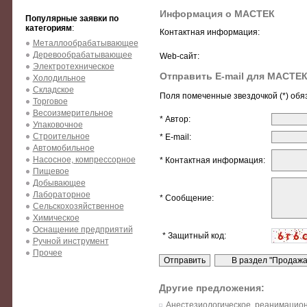
Информация о МАСТЕК
Популярные заявки по
категориям
:
Контактная информация:
Металлообрабатывающее
Деревообрабатывающее
Web-сайт:
Электротехническое
Отправить E-mail для МАСТЕ
Холодильное
Складское
Поля помеченные звездочкой (*) обя
Торговое
Весоизмерительное
* Автор:
Упаковочное
Строительное
* E-mail:
Автомобильное
Насосное, компрессорное
* Контактная информация:
Пищевое
Добывающее
Лабораторное
* Сообщение:
Сельскохозяйственное
Химическое
Оснащение предприятий
* Защитный код:
Ручной инструмент
Прочее
Другие предложения:
Анестезиологическое, реанимацио