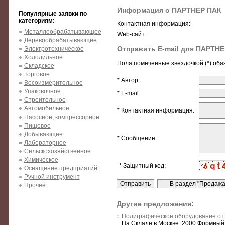
Информация о ПАРТНЕР ПАК
Популярные заявки по
категориям
:
Контактная информация:
Металлообрабатывающее
Web-сайт:
Деревообрабатывающее
Отправить E-mail для ПАРТН
Электротехническое
Холодильное
Поля помеченные звездочкой (*) обя
Складское
Торговое
* Автор:
Весоизмерительное
Упаковочное
* E-mail:
Строительное
Автомобильное
* Контактная информация:
Насосное, компрессорное
Пищевое
Добывающее
* Сообщение:
Лабораторное
Сельскохозяйственное
Химическое
* Защитный код:
Оснащение предприятий
Ручной инструмент
Прочее
Другие предложения:
Полиграфическое оборудование от 
На Складе в Москве :2000 Формный 