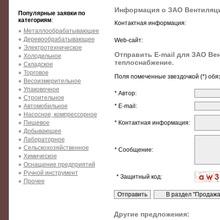
Информация о ЗАО Вентиляци
Популярные заявки по
категориям
:
Контактная информация:
Металлообрабатывающее
Деревообрабатывающее
Web-сайт:
Электротехническое
Отправить E-mail для ЗАО Ве
Холодильное
теплоснабжение.
Складское
Торговое
Поля помеченные звездочкой (*) обя
Весоизмерительное
Упаковочное
* Автор:
Строительное
Автомобильное
* E-mail:
Насосное, компрессорное
Пищевое
* Контактная информация:
Добывающее
Лабораторное
Сельскохозяйственное
* Сообщение:
Химическое
Оснащение предприятий
Ручной инструмент
* Защитный код:
Прочее
Другие предложения: