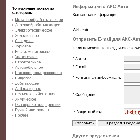
Информация о АКС-Авто
Популярные заявки по
категориям
:
Контактная информация:
Металлообрабатывающее
Деревообрабатывающее
Web-сайт:
Электротехническое
Холодильное
Отправить E-mail для АКС-Ав
Складское
Торговое
Поля помеченные звездочкой (*) обя
Весоизмерительное
Упаковочное
* Автор:
Строительное
* E-mail:
Автомобильное
Насосное, компрессорное
* Контактная информация:
Пищевое
Добывающее
Лабораторное
Сельскохозяйственное
* Сообщение:
Химическое
Оснащение предприятий
Ручной инструмент
* Защитный код:
Прочее
Другие предложения: