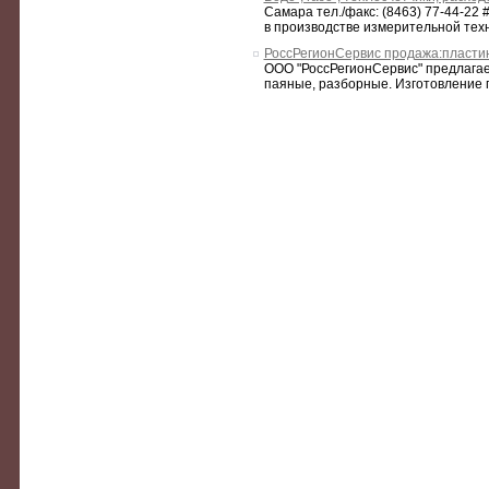
Самара тел./факс: (8463) 77-44-22
в производстве измерительной техни
РоссРегионСервис продажа:пласти
ООО "РоссРегионСервис" предлага
паяные, разборные. Изготовление 