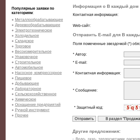
Информация о В каждый дом
Популярные заявки по
категориям
:
Контактная информация:
Металлообрабатывающее
Деревообрабатывающее
Web-сайт:
Электротехническое
Отправить E-mail для В кажд
Холодильное
Складское
Поля помеченные звездочкой (*) обя
Торговое
Весоизмерительное
* Автор:
Упаковочное
Строительное
* E-mail:
Автомобильное
Насосное, компрессорное
* Контактная информация:
Пищевое
Добывающее
Лабораторное
* Сообщение:
Сельскохозяйственное
Химическое
Оснащение предприятий
* Защитный код:
Ручной инструмент
Прочее
Другие предложения:
Водо-, газо-, теплосчетчики, расхо