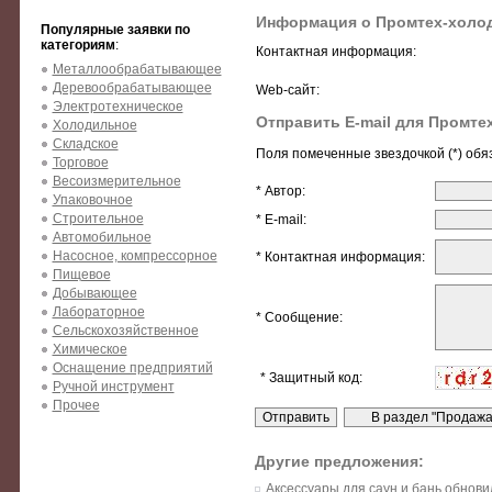
Информация о Промтех-холо
Популярные заявки по
категориям
:
Контактная информация:
Металлообрабатывающее
Деревообрабатывающее
Web-сайт:
Электротехническое
Отправить E-mail для Промте
Холодильное
Складское
Поля помеченные звездочкой (*) обя
Торговое
Весоизмерительное
* Автор:
Упаковочное
Строительное
* E-mail:
Автомобильное
Насосное, компрессорное
* Контактная информация:
Пищевое
Добывающее
Лабораторное
* Сообщение:
Сельскохозяйственное
Химическое
Оснащение предприятий
* Защитный код:
Ручной инструмент
Прочее
Другие предложения:
Аксессуары для саун и бань обнови