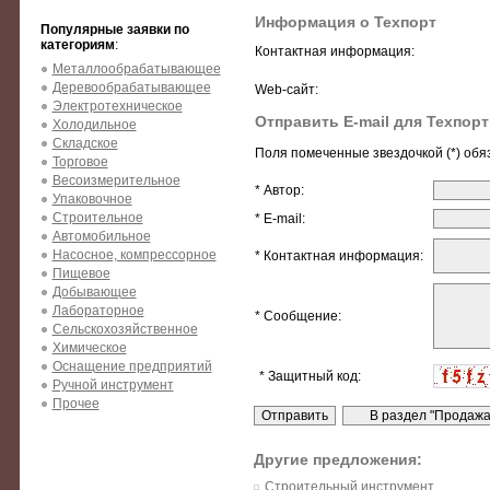
Информация о Техпорт
Популярные заявки по
категориям
:
Контактная информация:
Металлообрабатывающее
Деревообрабатывающее
Web-сайт:
Электротехническое
Отправить E-mail для Техпорт
Холодильное
Складское
Поля помеченные звездочкой (*) обя
Торговое
Весоизмерительное
* Автор:
Упаковочное
Строительное
* E-mail:
Автомобильное
Насосное, компрессорное
* Контактная информация:
Пищевое
Добывающее
Лабораторное
* Сообщение:
Сельскохозяйственное
Химическое
Оснащение предприятий
* Защитный код:
Ручной инструмент
Прочее
Другие предложения:
Строительный инструмент