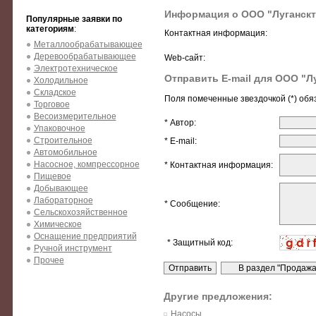
Информация о ООО "Луганскт
Популярные заявки по
категориям
:
Контактная информация:
Металлообрабатывающее
Деревообрабатывающее
Web-сайт:
Электротехническое
Отправить E-mail для ООО "Л
Холодильное
Складское
Поля помеченные звездочкой (*) обя
Торговое
Весоизмерительное
* Автор:
Упаковочное
Строительное
* E-mail:
Автомобильное
Насосное, компрессорное
* Контактная информация:
Пищевое
Добывающее
Лабораторное
* Сообщение:
Сельскохозяйственное
Химическое
Оснащение предприятий
* Защитный код:
Ручной инструмент
Прочее
Другие предложения:
Насосы