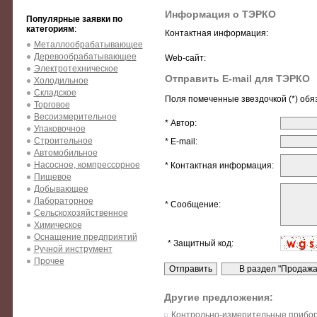
Информация о ТЭРКО
Популярные заявки по
категориям
:
Контактная информация:
Металлообрабатывающее
Деревообрабатывающее
Web-сайт:
Электротехническое
Отправить E-mail для ТЭРКО
Холодильное
Складское
Поля помеченные звездочкой (*) обя
Торговое
Весоизмерительное
* Автор:
Упаковочное
Строительное
* E-mail:
Автомобильное
Насосное, компрессорное
* Контактная информация:
Пищевое
Добывающее
Лабораторное
* Сообщение:
Сельскохозяйственное
Химическое
Оснащение предприятий
* Защитный код:
Ручной инструмент
Прочее
Другие предложения:
Контрольно-измерительные прибор