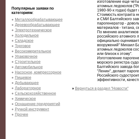
изготовление еще четы
атомных ледоколов ("Ро
Популярные заявки по
1980-90-х годах) будет
категориям
:
Стоимость контракта н
и СМИ Балтийского зав
Металлообрабатывающее
парогенератор - довол
Деревообрабатывающее
материалов - титана, с
Электротехническое
По мнению аналитиков 
Холодильное
российского атомного 
Складское
официально оценивается
вооружений" Михаил Ба
Торговое
атомных ледоколов сос
Весоизмерительное
или близок к этому".
Упаковочное
Изготовление парогене
Строительное
морского регистра судо
Балтийского завода бо
Автомобильное
"Ленин", делают парог
Насосное, компрессорное
Российского судострои
Пищевое
эффективности, качеств
Добывающее
Лабораторное
»
Вернуться в раздел "Новости"
Сельскохозяйственное
Химическое
Оснащение предприятий
Ручной инструмент
Прочее