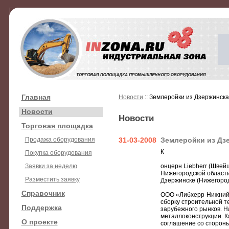
Главная
Новости
:: Землеройки из Дзержинска
Новости
Новости
Торговая площадка
Продажа оборудования
31-03-2008
Землеройки из Дз
К
Покупка оборудования
Заявки за неделю
онцерн Liebherr (Швей
Нижегородской области
Разместить заявку
Дзержинске (Нижегород
Справочник
ООО «Либхерр-Нижний 
сборку строительной т
Поддержка
зарубежного рынков. Н
металлоконструкции. 
О проекте
соглашение со стороны