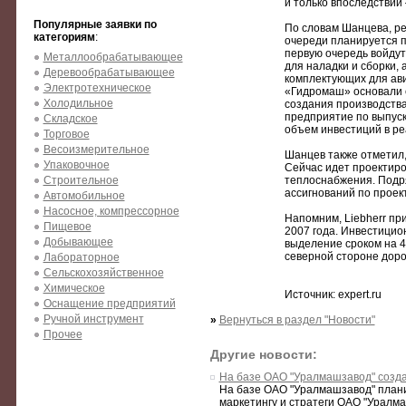
и только впоследствии 
Популярные заявки по
По словам Шанцева, реа
категориям
:
очереди планируется пр
первую очередь войдут
Металлообрабатывающее
для наладки и сборки,
Деревообрабатывающее
комплектующих для ави
Электротехническое
«Гидромаш» основали 
Холодильное
создания производства
предприятие по выпуск
Складское
объем инвестиций в ре
Торговое
Весоизмерительное
Шанцев также отметил,
Упаковочное
Сейчас идет проектиро
Строительное
теплоснабжения. Подря
ассигнований по проект
Автомобильное
Насосное, компрессорное
Напомним, Liebherr пр
Пищевое
2007 года. Инвестицио
Добывающее
выделение сроком на 4
северной стороне дор
Лабораторное
Сельскохозяйственное
Химическое
Источник: expert.ru
Оснащение предприятий
Ручной инструмент
»
Вернуться в раздел "Новости"
Прочее
Другие новости:
На базе ОАО "Уралмашзавод" созд
На базе ОАО "Уралмашзавод" план
маркетингу и стратеги ОАО "Уралма