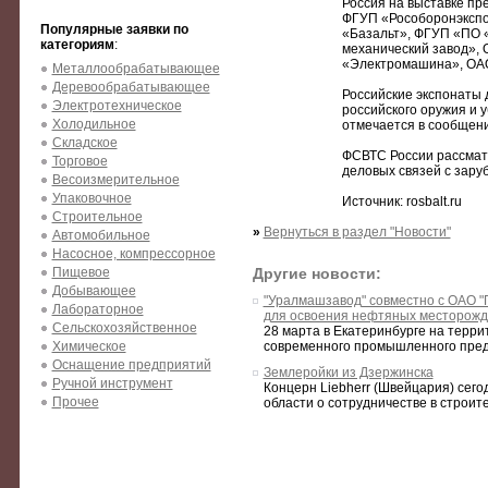
Россия на выставке пр
ФГУП «Рособоронэкспор
Популярные заявки по
«Базальт», ФГУП «ПО 
категориям
:
механический завод»,
«Электромашина», ОАО
Металлообрабатывающее
Деревообрабатывающее
Российские экспонаты 
Электротехническое
российского оружия и 
Холодильное
отмечается в сообщени
Складское
ФСВТС России рассмат
Торговое
деловых связей с зару
Весоизмерительное
Упаковочное
Источник: rosbalt.ru
Строительное
»
Вернуться в раздел "Новости"
Автомобильное
Насосное, компрессорное
Пищевое
Другие новости:
Добывающее
"Уралмашзавод" совместно с ОАО "
Лабораторное
для освоения нефтяных месторожд
Сельскохозяйственное
28 марта в Екатеринбурге на терр
Химическое
современного промышленного предп
Оснащение предприятий
Землеройки из Дзержинска
Ручной инструмент
Концерн Liebherr (Швейцария) сег
Прочее
области о сотрудничестве в строите