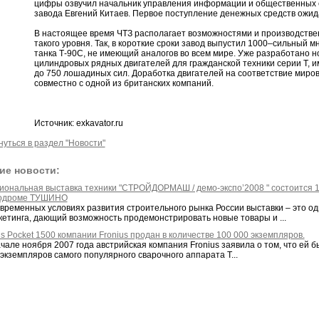
цифры озвучил начальник управления информации и общественных с
завода Евгений Китаев. Первое поступление денежных средств ожида
В настоящее время ЧТЗ располагает возможностями и производстве
такого уровня. Так, в короткие сроки завод выпустил 1000–сильный 
танка Т-90С, не имеющий аналогов во всем мире. Уже разработано нов
цилиндровых рядных двигателей для гражданской техники серии Т, 
до 750 лошадиных сил. Доработка двигателей на соответствие миро
совместно с одной из британских компаний.
Источник: exkavator.ru
нуться в раздел "Новости"
ие новости:
иональная выставка техники "СТРОЙДОРМАШ / демо-экспо’2008 " состоится 10
одроме ТУШИНО
овременных условиях развития строительного рынка России выставки – это 
кетинга, дающий возможность продемонстрировать новые товары и ...
s Pocket 1500 компании Fronius продан в количестве 100 000 экземпляров.
ачале ноября 2007 года австрийская компания Fronius заявила о том, что ей 
экземпляров самого популярного сварочного аппарата T...