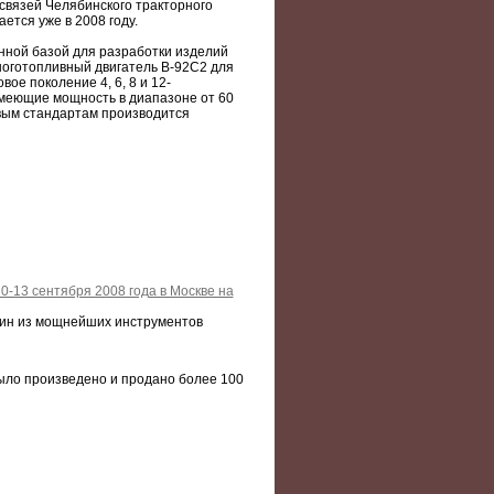
вязей Челябинского тракторного
ется уже в 2008 году.
нной базой для разработки изделий
многотопливный двигатель В-92С2 для
ое поколение 4, 6, 8 и 12-
имеющие мощность в диапазоне от 60
вым стандартам производится
-13 сентября 2008 года в Москве на
один из мощнейших инструментов
было произведено и продано более 100