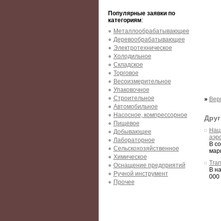
Популярные заявки по
категориям
:
Металлообрабатывающее
Деревообрабатывающее
Электротехническое
Холодильное
Складское
Торговое
Весоизмерительное
Упаковочное
Строительное
»
Вер
Автомобильное
Насосное, компрессорное
Друг
Пищевое
Нац
Добывающее
аэр
Лабораторное
В с
Сельскохозяйственное
мар
Химическое
Tran
Оснащение предприятий
В н
Ручной инструмент
000 
Прочее