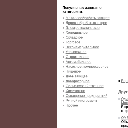
Популярные заявки по
категориям
:
Металлообрабатывающее
Деревообрабатывающее
Электротехническое
Холодильное
Складское
Торговое
Весоизмерительное
Упаковочное
Строительное
Автомобильное
Насосное, компрессорное
Пищевое
Добывающее
»
Вер
Лабораторное
Сельскохозяйственное
Химическое
Друг
Оснащение предприятий
Оди
Ручной инструмент
Мос
Прочее
В с
отк
ОМЗ
Объ
про