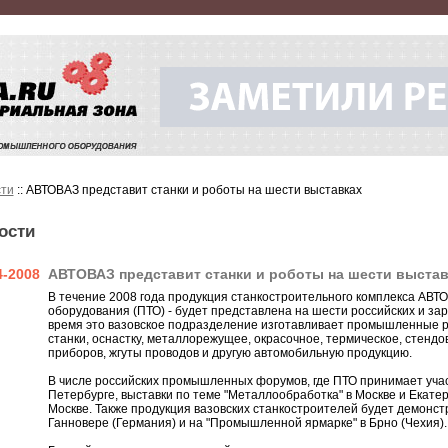
ти
:: АВТОВАЗ представит станки и роботы на шести выставках
ости
4-2008
АВТОВАЗ представит станки и роботы на шести выстав
В течение 2008 года продукция станкостроительного комплекса АВТО
оборудования (ПТО) - будет представлена на шести российских и за
время это вазовское подразделение изготавливает промышленные р
станки, оснастку, металлорежущее, окрасочное, термическое, стендо
приборов, жгуты проводов и другую автомобильную продукцию.
В числе российских промышленных форумов, где ПТО принимает участ
Петербурге, выставки по теме "Металлообработка" в Москве и Екатеринб
Москве. Также продукция вазовских станкостроителей будет демонст
Ганновере (Германия) и на "Промышленной ярмарке" в Брно (Чехия).