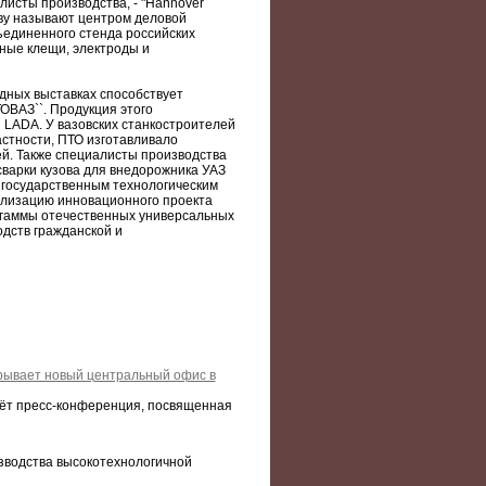
листы производства, - "Hannover
аву называют центром деловой
бъединенного стенда российских
ные клещи, электроды и
дных выставках способствует
ОВАЗ``. Продукция этого
 LADA. У вазовских станкостроителей
астности, ПТО изготавливало
ей. Также специалисты производства
сварки кузова для внедорожника УАЗ
м государственным технологическим
ализацию инновационного проекта
а гаммы отечественных универсальных
дств гражданской и
рывает новый центральный офис в
йдёт пресс-конференция, посвященная
водства высокотехнологичной