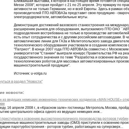
Ближайшая выставка, к которой в настоящее время готовятся специа
Messe 2008", которая пройдет с 21 по 25 апреля. Эту ярмарку по пр
активности не только Германии, но и всей Европы. Здесь в рамках о
производителей ПТО АВТОВАЗа представит свою продукцию - свароч
электрододержатели, автомобильные жгуты.
Демонстрация достижений вазовского станкостроения на междунаро
расширению рынков для оборудования, выпускаемого ПТО ОАО ``АВТ
подразделения востребована не только в производстве автомобилей
есть опыт сотрудничества и с другими российским автозаводами. В ч
автоматические линии для ГАЗа и Мелитопольского завода двигател
технологического оборудования участвовали в создании комплексов 
"Патриот". В конце 2007 года ПТО АВТОВАЗа совместно с Московски
университетом "Станкин" выиграли конкурс Правительства РФ на ре
государственного значения по теме "Разработка и освоение выпуск
технологических роботов для массовых автоматизированных произво
машиностроительной продукции".
Источник: u-volga.ru
нуться в раздел "Новости"
ие новости:
н из ведущих немецких инженерно-технических холдингов «MAN HOUSE» отк
кве
реду, 16 апреля 2008 г., в «Красном зале» гостиницы Метрополь Москва, про
рытию центрального офиса одного из ведущих немецких инж...
 приступили к освоению высокотехнологичного производства роторов турбин
единенные машиностроительные заводы (ОМЗ) приступили к освоению произ
дукции паротурбостроения - роторов турбин, работающих на суперсверх...