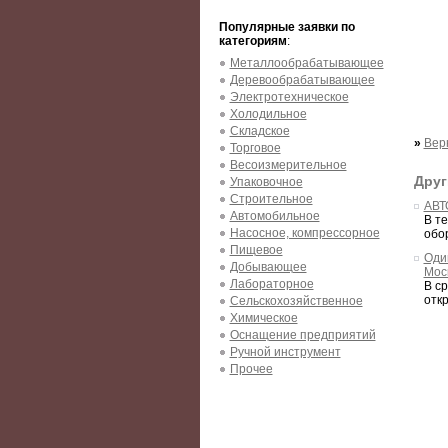
Популярные заявки по
категориям
:
Металлообрабатывающее
Деревообрабатывающее
Электротехническое
Холодильное
Складское
»
Вер
Торговое
Весоизмерительное
Друг
Упаковочное
Строительное
АВТ
Автомобильное
В т
Насосное, компрессорное
обор
Пищевое
Оди
Добывающее
Мос
Лабораторное
В с
отк
Сельскохозяйственное
Химическое
Оснащение предприятий
Ручной инструмент
Прочее