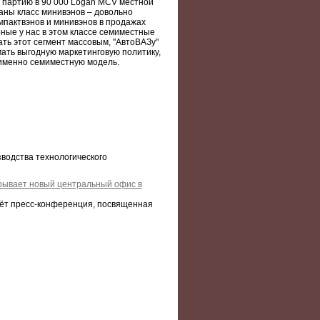
ю партию в 90 000 Logan MCV местной
раны класс минивэнов – довольно
мпактвэнов и минивэнов в продажах
ные у нас в этом классе семиместные
лать этот сегмент массовым, "АвтоВАЗу"
ать выгодную маркетинговую политику,
 именно семиместную модель.
зводства технологического
рывает новый центральный офис в
йдёт пресс-конференция, посвященная