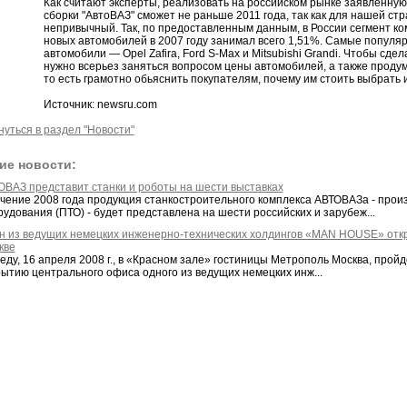
Как считают эксперты, реализовать на российском рынке заявленну
сборки "АвтоВАЗ" сможет не раньше 2011 года, так как для нашей ст
непривычный. Так, по предоставленным данным, в России сегмент ко
новых автомобилей в 2007 году занимал всего 1,51%. Самые популяр
автомобили — Opel Zafira, Ford S-Maх и Mitsubishi Grandi. Чтобы сде
нужно всерьез заняться вопросом цены автомобилей, а также продум
то есть грамотно обьяснить покупателям, почему им стоить выбрать
Источник: newsru.com
нуться в раздел "Новости"
ие новости:
ОВАЗ представит станки и роботы на шести выставках
ечение 2008 года продукция станкостроительного комплекса АВТОВАЗа - прои
удования (ПТО) - будет представлена на шести российских и зарубеж...
н из ведущих немецких инженерно-технических холдингов «MAN HOUSE» отк
кве
реду, 16 апреля 2008 г., в «Красном зале» гостиницы Метрополь Москва, про
рытию центрального офиса одного из ведущих немецких инж...