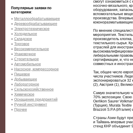
смогут ознакомиться с 
носочно-вязального, кр
Популярные заявки по
оборудования, запасны
категориям
:
вспомогательные вещес
производства. Впервые
Металлообрабатывающее
коконоразматывающие
Деревообрабатывающее
Электротехническое
По мнению специалисто
Холодильное
мероприятия. Текстиль
Складское
производитель хлопка, 
текстильного сырья. К
Торговое
отраслей для иностран
Весоизмерительное
высококвалифицирован
Упаковочное
либеральными правовы
Строительное
сертификации, и, что 
совместных и иностра
Автомобильное
Насосное, компрессорное
Так, общее число евро
Пищевое
числа участников. Лид
Добывающее
экспонирироваться 32 
Лабораторное
(2), Австрия (1), Велик
Сельскохозяйственное
Самую значительную ча
Химическое
70% экспозиции. Свою п
Оснащение предприятий
Oerlikon Saurer Volkman
Ручной инструмент
(Турция), Murata Textil
Прочее
Brazzoli S.P.A (Италия) 
Страны Азии будут пре
и Тайвань впервые уча
стенд КНР объединит 9