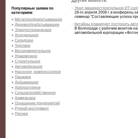
Другие новости:
Урал: машиностроительное ИТ соо
Популярные заявки по
28-го апреля 2008 г. в конференц-з
категориям
:
семинар "Составляющие успеха пре
Металлообрабатывающее
Китайцы планируют построить авто
Деревообрабатывающее
В Волгограде с рабочим визитом на
Электротехническое
автомобильной корпорации «Фотон»
Холодильное
Складское
Торговое
Весоизмерительное
Упаковочное
Строительное
Автомобильное
Насосное, компрессорное
Пищевое
Добывающее
Лабораторное
Сельскохозяйственное
Химическое
Оснащение предприятий
Ручной инструмент
Прочее