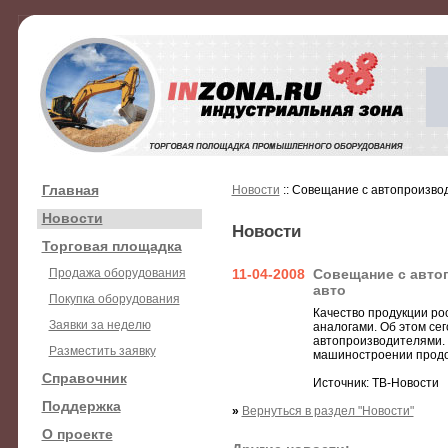
Главная
Новости
:: Совещание с автопроизво
Новости
Новости
Торговая площадка
Продажа оборудования
11-04-2008
Совещание с авто
авто
Покупка оборудования
Качество продукции ро
Заявки за неделю
аналогами. Об этом се
автопроизводителями. О
Разместить заявку
машиностроении продол
Справочник
Источник: ТВ-Новости
Поддержка
»
Вернуться в раздел "Новости"
О проекте