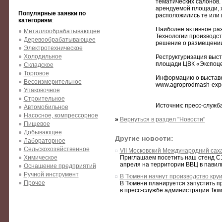
тематических салонов.
арендуемой площади, х
Популярные заявки по
расположились те или 
категориям
:
Наиболее активное раз
Металлообрабатывающее
Технологии производст
Деревообрабатывающее
решение о размещении
Электротехническое
Холодильное
Реструктуризация выс
площади ЦВК «Экспоцен
Складское
Торговое
Информацию о выставк
Весоизмерительное
www.agroprodmash-exp
Упаковочное
Строительное
Источник: пресс-служба
Автомобильное
Насосное, компрессорное
»
Вернуться в раздел "Новости"
Пищевое
Добывающее
Другие новости:
Лабораторное
Сельскохозяйственное
VII Московский Международний са
Химическое
Приглашаем посетить наш стенд С1
апреля на территории ВВЦ в павильон
Оснащение предприятий
Ручной инструмент
В Тюмени начнут производство кру
Прочее
В Тюмени планируется запустить п
в пресс-службе администрации Тюмен