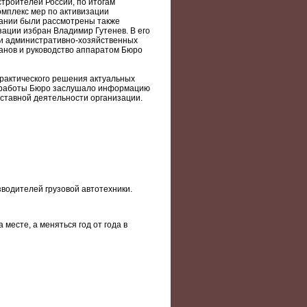
троителей России, по итогам
мплекс мер по активизации
дании были рассмотрены также
ации избран Владимир Гутенев. В его
 и административно-хозяйственных
ганов и руководство аппаратом Бюро
рактического решения актуальных
й работы Бюро заслушало информацию
ставной деятельности организации.
водителей грузовой автотехники.
месте, а меняться год от года в