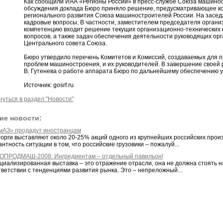
Как сообщили ИАА «Регионы России» в пресс-службе Союза машинос
обсуждения доклада Бюро приняло решение, предусматривающее ко
регионального развития Союза машиностроителей России. На засе
кадровые вопросы. В частности, заместителем председателя организ
компетенцию входит решение текущих организационно-технических
вопросов, а также задач обеспечения деятельности руководящих ор
Центрального совета Союза.
Бюро утвердило перечень Комитетов и Комиссий, создаваемых для п
проблем машиностроения, и их руководителей. В завершение свое
В. Гутенева о работе аппарата Бюро по дальнейшему обеспечению у
Источник: gosrf.ru
нуться в раздел "Новости"
ие новости:
мАЗ» продадут иностранцам
торги выставляют около 20-25% акций одного из крупнейших российских произ
нтность ситуации в том, что российские грузовики – пожалуй...
ОПРОДМАШ-2008: Ингредиентам – отдельный павильон!
иализированная выставка – это отражение отрасли, она не должна стоять на 
тветствии с тенденциями развития рынка. Это – непреложный...