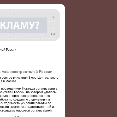
лей России
а машиностроителей России
 в центре внимания Бюро Центрального
я в Москве.
 проведением II съезда организации в
оителей России, на котором удалось
 создана организационная основа
абота по созданию отделений и в
необходимость усиления работы по
оссии сможет стать авторитетной и
настоящему массовой организацией.