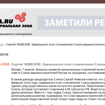
ти
:: Сергей ЧЕМЕЗОВ: Завершился этап становления Союза машиностроите
ости
4-2008
Сергей ЧЕМЕЗОВ: Завершился этап становления Союз
Москва. 7 апреля. Вопросы развития региональных отделений были
совета Союза машиностроителей России на заседании, состоявшемс
В своем докладе председатель Союза Сергей Чемезов отметил, что с
феврале этого года, завершился этап становления Союза машиностр
сделать ряд существенных шагов на пути его развития. Практически
Союза, которую составляют отделения в 60 субъектах РФ. Ведется р
других регионах. Вместе с тем, лидер Союза, обратил внимание на 
региональному развитию, подчеркнув, что Союз машиностроителей Р
влиятельной общественной силой только тогда, когда он станет по-