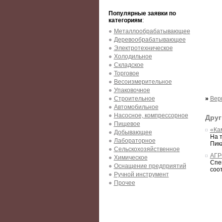
Популярные заявки по
категориям
:
Металлообрабатывающее
Деревообрабатывающее
Электротехническое
Холодильное
Складское
Торговое
Весоизмерительное
Упаковочное
Строительное
»
Вер
Автомобильное
Насосное, компрессорное
Друг
Пищевое
«Ка
Добывающее
На 
Лабораторное
Пика
Сельскохозяйственное
АГР
Химическое
Спец
Оснащение предприятий
соо
Ручной инструмент
Прочее