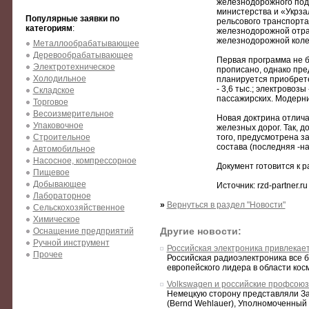
железнодорожного под
министерства и «Укрза
Популярные заявки по
рельсового транспорта
категориям
:
железнодорожной отрас
железнодорожной коле
Металлообрабатывающее
Деревообрабатывающее
Первая программа не 
Электротехническое
прописано, однако пред
Холодильное
планируется приобрете
- 3,6 тыс.; электровозы
Складское
пассажирских. Модерни
Торговое
Весоизмерительное
Новая доктрина отлич
Упаковочное
железных дорог. Так, д
Строительное
того, предусмотрена з
состава (последняя -на
Автомобильное
Насосное, компрессорное
Документ готовится к 
Пищевое
Добывающее
Источник: rzd-partner.ru
Лабораторное
»
Вернуться в раздел "Новости"
Сельскохозяйственное
Химическое
Другие новости:
Оснащение предприятий
Ручной инструмент
Российская электроника привлекае
Прочее
Российская радиоэлектроника все б
европейского лидера в области косм
Volkswagen и российские профсою
Немецкую сторону представляли З
(Bernd Wehlauer), Уполномоченный 