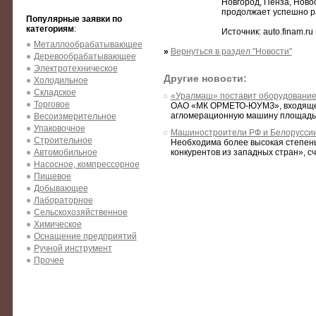
Новгород, Пенза, Ново
продолжает успешно ра
Популярные заявки по
категориям
:
Источник: auto.finam.ru
Металлообрабатывающее
»
Вернуться в раздел "Новости"
Деревообрабатывающее
Электротехническое
Другие новости:
Холодильное
Складское
«Уралмаш» поставит оборудование
Торговое
ОАО «МК ОРМЕТО-ЮУМЗ», входящее
агломерационную машину площадью 
Весоизмерительное
Упаковочное
Машиностроители РФ и Белоруссии
Строительное
Необходима более высокая степень
Автомобильное
конкурентов из западных стран», с
Насосное, компрессорное
Пищевое
Добывающее
Лабораторное
Сельскохозяйственное
Химическое
Оснащение предприятий
Ручной инструмент
Прочее