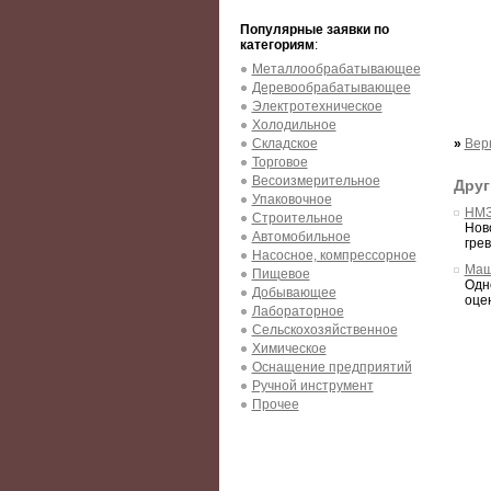
Популярные заявки по
категориям
:
Металлообрабатывающее
Деревообрабатывающее
Электротехническое
Холодильное
Складское
»
Вер
Торговое
Весоизмерительное
Друг
Упаковочное
НМЗ
Строительное
Нов
Автомобильное
грев
Насосное, компрессорное
Маш
Пищевое
Одн
Добывающее
оцен
Лабораторное
Сельскохозяйственное
Химическое
Оснащение предприятий
Ручной инструмент
Прочее