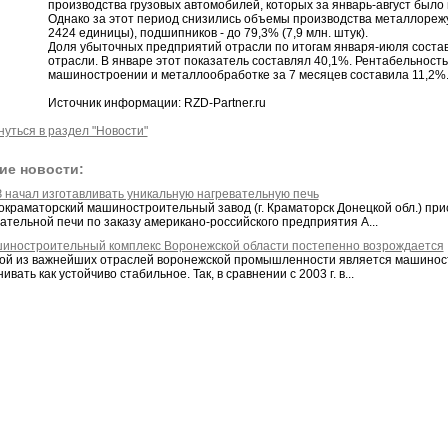
производства грузовых автомобилей, которых за январь-август было 
Однако за этот период снизились объемы производства металлореж
2424 единицы), подшипников - до 79,3% (7,9 млн. штук).
Доля убыточных предприятий отрасли по итогам января-июля состав
отрасли. В январе этот показатель составлял 40,1%. Рентабельност
машиностроении и металлообработке за 7 месяцев составила 11,2%
Источник информации: RZD-Partner.ru
нуться в раздел "Новости"
ие новости:
 начал изготавливать уникальную нагревательную печь
окраматорский машиностроительный завод (г. Краматорск Донецкой обл.) при
ательной печи по заказу американо-российского предприятия А...
иностроительный комплекс Воронежской области постепенно возрождается
ой из важнейших отраслей воронежской промышленности является машиност
ивать как устойчиво стабильное. Так, в сравнении с 2003 г. в...