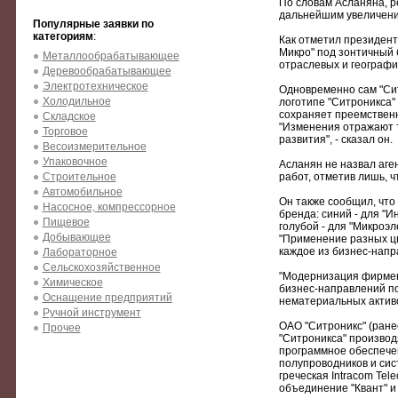
По словам Асланяна, р
дальнейшим увеличение
Популярные заявки по
категориям
:
Как отметил президент
Микро" под зонтичный 
Металлообрабатывающее
отраслевых и географи
Деревообрабатывающее
Электротехническое
Одновременно сам "Сит
Холодильное
логотипе "Ситроникса"
сохраняет преемственн
Складское
"Изменения отражают 
Торговое
развития", - сказал он.
Весоизмерительное
Упаковочное
Асланян не назвал аге
Строительное
работ, отметив лишь, 
Автомобильное
Он также сообщил, что
Насосное, компрессорное
бренда: синий - для "
Пищевое
голубой - для "Микроэ
Добывающее
"Применение разных цв
каждое из бизнес-напр
Лабораторное
Сельскохозяйственное
"Модернизация фирменн
Химическое
бизнес-направлений по
Оснащение предприятий
нематериальных активо
Ручной инструмент
ОАО "Ситроникс" (ране
Прочее
"Ситроникса" производ
программное обеспечен
полупроводников и сист
греческая Intracom Te
объединение "Квант" и