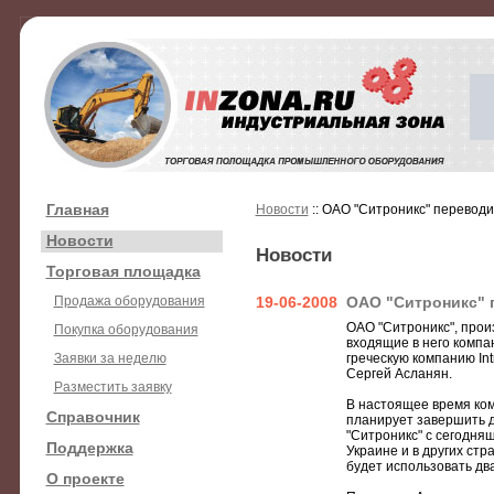
Главная
Новости
:: ОАО "Ситроникс" перевод
Новости
Новости
Торговая площадка
Продажа оборудования
19-06-2008
ОАО "Ситроникс" 
ОАО "Ситроникс", прои
Покупка оборудования
входящие в него компан
Заявки за неделю
греческую компанию In
Сергей Асланян.
Разместить заявку
В настоящее время ком
Справочник
планирует завершить д
"Ситроникс" с сегодня
Поддержка
Украине и в других ст
будет использовать два
О проекте