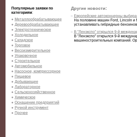
Другие новости:
Популярные заявки по
категориям
:
Европейские автоконцерны выбира
Металлообрабатывающее
На половине машин Ford, Lincoln и 
Деревообрабатывающее
устанавливать гибридные бензиново
Электротехническое
В "Ленэкспо" открылся 9-й междун
Холодильное
В "Ленэкспо" открылся 9-й междун
Складское
машиностроительных компаний. Орга
Торговое
Весоизмерительное
Упаковочное
Строительное
Автомобильное
Насосное, компрессорное
Пищевое
Добывающее
Лабораторное
Сельскохозяйственное
Химическое
Оснащение предприятий
Ручной инструмент
Прочее