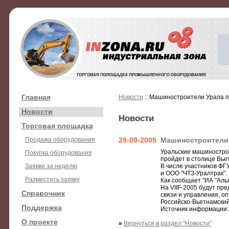
Главная
Новости
:: Машиностроители Урала пр
Новости
Новости
Торговая площадка
Продажа оборудования
29-09-2005
Машиностроители У
Уральские машиностро
Покупка оборудования
пройдет в столице Вьет
Заявки за неделю
В числе участников ФГ
и ООО "ЧТЗ-Уралтрак".
Разместить заявку
Как сообщает "ИА "Аль
Hа VIIF-2005 будут пр
Справочник
связи и управления, о
Российско-Вьетнамский
Поддержка
Источник информации: 
О проекте
»
Вернуться в раздел "Новости"