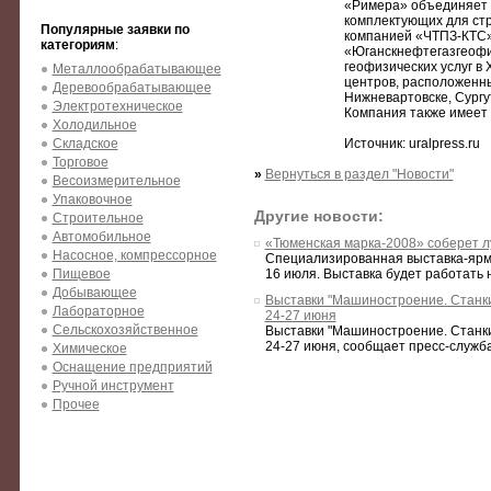
«Римера» объединяет 
комплектующих для ст
Популярные заявки по
компанией «ЧТПЗ-КТС»
категориям
:
«Юганскнефтегазгеофиз
геофизических услуг в
Металлообрабатывающее
центров, расположенн
Деревообрабатывающее
Нижневартовске, Сургут
Электротехническое
Компания также имеет 
Холодильное
Складское
Источник: uralpress.ru
Торговое
»
Вернуться в раздел "Новости"
Весоизмерительное
Упаковочное
Другие новости:
Строительное
Автомобильное
«Тюменская марка-2008» соберет 
Насосное, компрессорное
Специализированная выставка-ярм
Пищевое
16 июля. Выставка будет работать н
Добывающее
Выставки "Машиностроение. Станки.
Лабораторное
24-27 июня
Сельскохозяйственное
Выставки "Машиностроение. Станки.
24-27 июня, сообщает пресс-служба
Химическое
Оснащение предприятий
Ручной инструмент
Прочее