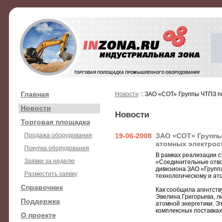
Главная
Новости
:: ЗАО «СОТ» Группы ЧТПЗ п
Новости
Новости
Торговая площадка
Продажа оборудования
19-06-2008
ЗАО «СОТ» Группы
атомных электрос
Покупка оборудования
В рамках реализации с
Заявки за неделю
«Соединительные отво
дивизиона ЗАО «Групп
Разместить заявку
технологическому и ат
Справочник
Как сообщила агентств
Эвелина Григорьева, л
Поддержка
атомной энергетики. Э
комплексных поставках
О проекте