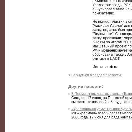
объяснятся их плачевн
Уралвагонзавод и РСК 
аннулировал заказ на 
показателях.
Не принял участия в о
"Адмирал Ушаков" для 
завод недавно был пре
"Ведомости". С оговор
завод производит морс
был бы по итогам 2007
масштабный проект по 
РФ и модернизирует кр
обоснованы также у Ам
считают в ЦАСТ.
Источник: rb.ru
»
Вернуться в раздел "Новости"
Другие новости:
В Перми открылась выставка «Техн
Сегодня, 17 июня, на Пермской ярм
выставка технологий, оборудования 
«Уралмаш» штурмует рынок буровы
МК «Уралмаш» возобновляет массов
2008 года. 17 июня для ряда компани