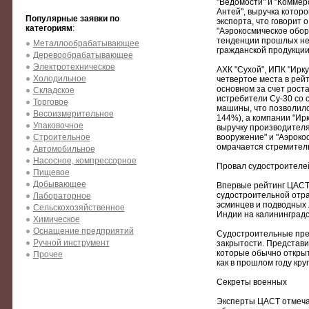
"Ведомости" и "Коммерс
Антей", выручка котор
Популярные заявки по
экспорта, что говорит 
категориям
:
"Аэрокосмическое обор
тенденции прошлых нес
Металлообрабатывающее
гражданской продукции
Деревообрабатывающее
Электротехническое
АХК "Сухой", ИПК "Ирку
Холодильное
четвертое места в рей
основном за счет роста
Складское
истребители Су-30 со 
Торговое
машины, что позволило 
Весоизмерительное
144%), а компании "Ирк
Упаковочное
выручку производителя
Строительное
вооружение" и "Аэроко
омрачается стремитель
Автомобильное
Насосное, компрессорное
Провал судостроителе
Пищевое
Добывающее
Впервые рейтинг ЦАСТ 
судостроительной отра
Лабораторное
эсминцев и подводных 
Сельскохозяйственное
Индии на калининградс
Химическое
Оснащение предприятий
Судостроительные пре
Ручной инструмент
закрытости. Представи
которые обычно открыт
Прочее
как в прошлом году кр
Секреты военных
Эксперты ЦАСТ отмеча