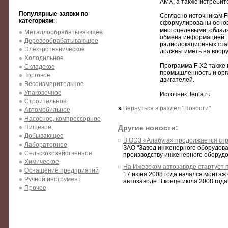
AMX, а также истребит
Популярные заявки по
Согласно источникам Fl
категориям
:
сформулированы основ
многоцелевыми, облада
Металлообрабатывающее
обмена информацией. В
Деревообрабатывающее
радиолокационных стан
Электротехническое
должны иметь на воору
Холодильное
Программа F-X2 также 
Складское
промышленность и орг
Торговое
двигателей.
Весоизмерительное
Упаковочное
Источник: lenta.ru
Строительное
»
Вернуться в раздел "Новости"
Автомобильное
Насосное, компрессорное
Пищевое
Другие новости:
Добывающее
В ОЭЗ «Алабуга» продолжается ст
Лабораторное
ЗАО "Завод инженерного оборудова
Сельскохозяйственное
производству инженерного оборудов
Химическое
На Ижевском автозаводе стартует 
Оснащение предприятий
17 июня 2008 года начался монтаж
Ручной инструмент
автозаводе.В конце июля 2008 года
Прочее