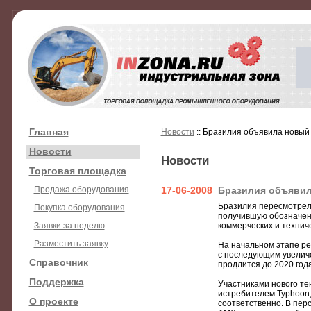
Главная
Новости
:: Бразилия объявила новый
Новости
Новости
Торговая площадка
Продажа оборудования
17-06-2008
Бразилия объявил
Бразилия пересмотрел
Покупка оборудования
получившую обозначен
Заявки за неделю
коммерческих и техниче
Разместить заявку
На начальном этапе р
с последующим увеличе
Справочник
продлится до 2020 года
Поддержка
Участниками нового тен
истребителем Typhoon, 
О проекте
соответственно. В пер