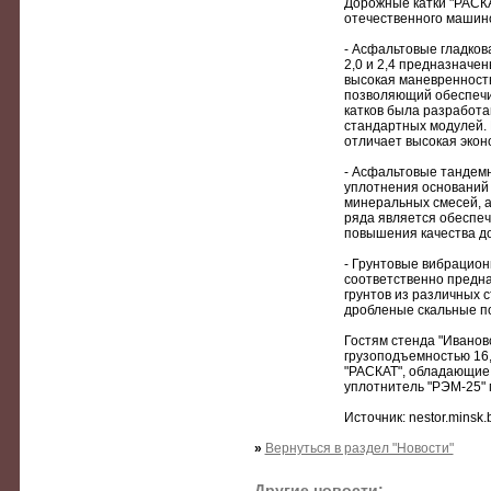
Дорожные катки "РАСКА
отечественного машино
- Асфальтовые гладков
2,0 и 2,4 предназначе
высокая маневренность
позволяющий обеспечи
катков была разработа
стандартных модулей. 
отличает высокая экон
- Асфальтовые тандемн
уплотнения оснований 
минеральных смесей, а
ряда является обеспеч
повышения качества д
- Грунтовые вибрацион
соответственно предн
грунтов из различных 
дробленые скальные п
Гостям стенда "Иванов
грузоподъемностью 16,
"РАСКАТ", обладающие
уплотнитель "РЭМ-25" 
Источник: nestor.minsk.
»
Вернуться в раздел "Новости"
Другие новости: