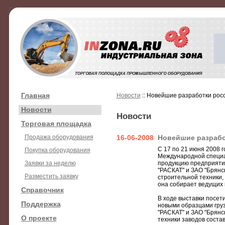
Главная
Новости
:: Новейшие разработки рос
Новости
Новости
Торговая площадка
Продажа оборудования
16-06-2008
Новейшие разрабо
С 17 по 21 июня 2008 г
Покупка оборудования
Международной специал
Заявки за неделю
продукцию предприятий
"РАСКАТ" и ЗАО "Брянс
Разместить заявку
строительной техники,
она собирает ведущих 
Справочник
В ходе выставки посети
Поддержка
новыми образцами груз
"РАСКАТ" и ЗАО "Брянс
О проекте
техники заводов соста