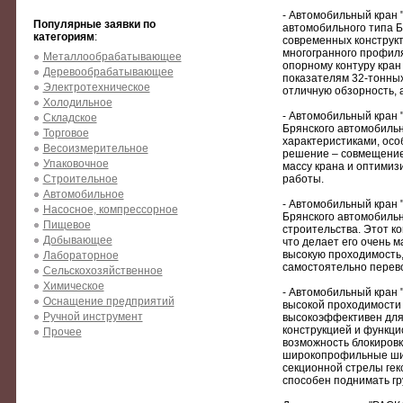
- Автомобильный кран
Популярные заявки по
автомобильного типа Б
категориям
:
современных конструкт
многогранного профиля
Металлообрабатывающее
опорному контуру кран
Деревообрабатывающее
показателям 32-тонных
Электротехническое
отличную обзорность, 
Холодильное
- Автомобильный кран
Складское
Брянского автомобильн
Торговое
характеристиками, осо
Весоизмерительное
решение – совмещение
Упаковочное
массу крана и оптимиз
Строительное
работы.
Автомобильное
- Автомобильный кран
Насосное, компрессорное
Брянского автомобильн
Пищевое
строительства. Этот к
Добывающее
что делает его очень м
высокую проходимость, 
Лабораторное
самостоятельно перев
Сельскохозяйственное
Химическое
- Автомобильный кран
Оснащение предприятий
высокой проходимости 
Ручной инструмент
высокоэффективен для 
конструкцией и функци
Прочее
возможность блокиров
широкопрофильные шин
секционной стрелы гек
способен поднимать гр