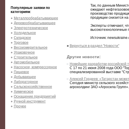
Так, по данным Минис
Популярные заявки по
ожидают нефтегазовое 
категориям
:
производство продукци
продукции снизится на
Металлообрабатывающее
Деревообрабатывающее
Эксперты отмечают, чт
Электротехническое
высокотехнологичные п
Холодильное
Складское
Источник: newsukraine
Торговое
»
Вернуться в раздел "Новости"
Весоизмерительное
Упаковочное
Другие новости:
Строительное
Автомобильное
Новейшие разработки российской т
Насосное, компрессорное
С 17 по 21 июня 2008 года ООО "То
Пищевое
специализированной выставке "Стро
Добывающее
Алексей Гордеев: «Татарстан може
Лабораторное
Сегодня министр сельского хозяйс
Сельскохозяйственное
агрохолдинг ЗАО «Агросила Групп»
Химическое
Оснащение предприятий
Ручной инструмент
Прочее