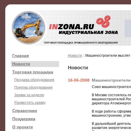
Главная
Новости
:: Машиностроители мыслят 
Новости
Новости
Торговая площадка
Продажа оборудования
16-06-2008
Машиностроители 
Союз машиностроителе
Покупка оборудования
Заявки за неделю
В Москве состоялось 
машиностроителей Рос
Разместить заявку
директора Атомэнерго
Справочник
В ходе работы сформир
машиностроению, утве
Поддержка
В дальнейшей деятель
О проекте
развития энергетическо