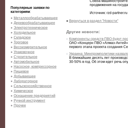
Союза машиностроител
продвижения на госуд
Популярные заявки по
категориям
:
Источник: rzd-partner.ru
Металлообрабатывающее
»
Вернуться в раздел "Новости"
Деревообрабатывающее
Электротехническое
Другие новости:
Холодильное
Складское
Компоненты средств ПВО будут про
Торговое
ОАО «Концерн ПВО «Алмаз-Антей» 
первого этапа проекта создания Се
Весоизмерительное
Упаковочное
Украина: Минпромполитики назвал
Строительное
В ближайшие десять лет производст
Автомобильное
30-50% в год. Об этом идет речь оп
Насосное, компрессорное
Пищевое
Добывающее
Лабораторное
Сельскохозяйственное
Химическое
Оснащение предприятий
Ручной инструмент
Прочее