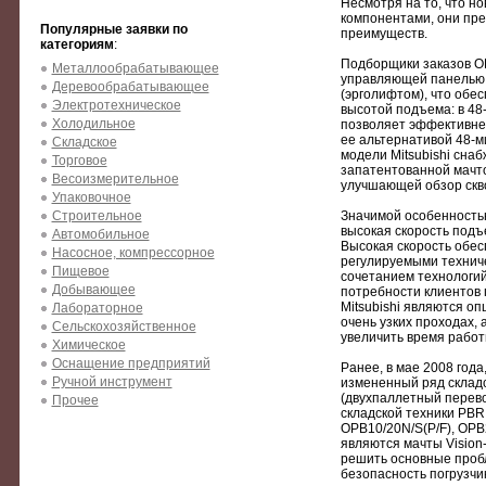
Несмотря на то, что 
компонентами, они пр
Популярные заявки по
преимуществ.
категориям
:
Подборщики заказов O
Металлообрабатывающее
управляющей панелью 
Деревообрабатывающее
(эрголифтом), что обес
Электротехническое
высотой подъема: в 48
Холодильное
позволяет эффективнее
ее альтернативой 48-м
Складское
модели Mitsubishi снаб
Торговое
запатентованной мачт
Весоизмерительное
улучшающей обзор скво
Упаковочное
Строительное
Значимой особенностью 
высокая скорость подъ
Автомобильное
Высокая скорость обе
Насосное, компрессорное
регулируемыми техниче
Пищевое
сочетанием технологий
Добывающее
потребности клиентов 
Mitsubishi являются о
Лабораторное
очень узких проходах, 
Сельскохозяйственное
увеличить время работ
Химическое
Оснащение предприятий
Ранее, в мае 2008 года
Ручной инструмент
измененный ряд склад
(двухпаллетный перев
Прочее
складской техники PBR
OPB10/20N/S(P/F), OPB
являются мачты Vision
решить основные пробл
безопасность погрузчи