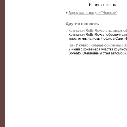
Источник: elec.ru
»
Вернуться в раздел "Новости"
Другие новости:
Компания Rolls-Royce открывает о
Компания Rolls-Royce, обеспечиваю
миру, открыла новый офис в Санкт-П
На «ИжАвто» собран юбилейный So
7 июня с конвейера участка крупно
Sorento.Юбилейным стал автомобил