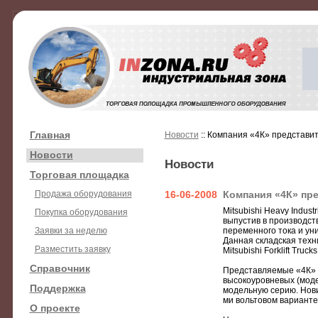
Главная
Новости
:: Компания «4К» представит
Новости
Новости
Торговая площадка
Продажа оборудования
16-06-2008
Компания «4К» пре
Mitsubishi Heavy Indus
Покупка оборудования
выпустив в производс
Заявки за неделю
переменного тока и ун
Данная складская техн
Разместить заявку
Mitsubishi Forklift Truc
Справочник
Представляемые «4К» 
высокоуровневых (мод
Поддержка
модельную серию. Новин
ми вольтовом вариант
О проекте