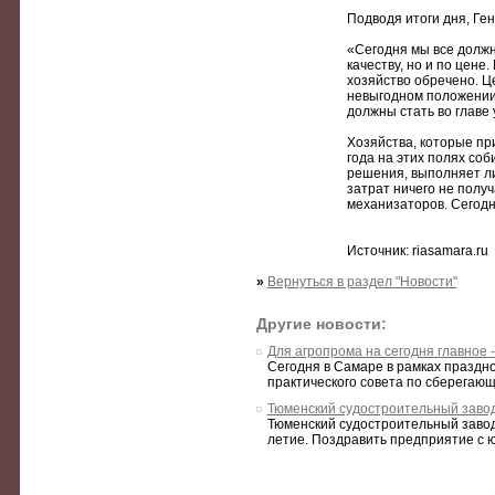
Подводя итоги дня, Ге
«Сегодня мы все должн
качеству, но и по цене
хозяйство обречено. Це
невыгодном положении
должны стать во главе у
Хозяйства, которые пр
года на этих полях соб
решения, выполняет ли
затрат ничего не получ
механизаторов. Сегодн
Источник: riasamara.ru
»
Вернуться в раздел "Новости"
Другие новости:
Для агропрома на сегодня главное
Сегодня в Самаре в рамках праздн
практического совета по сберегающ
Тюменский судостроительный завод
Тюменский судостроительный заво
летие. Поздравить предприятие с ю