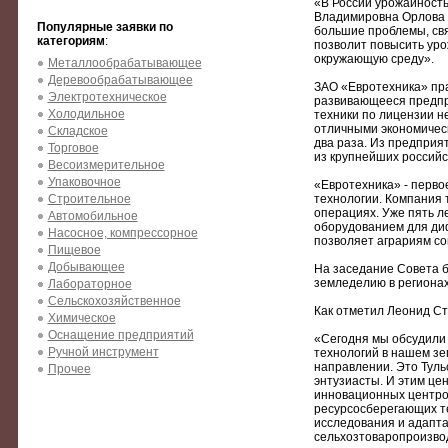
«В России урожайность
Владимировна Орлова –
Популярные заявки по
большие проблемы, св
категориям
:
позволит повысить уро
окружающую среду».
Металлообрабатывающее
Деревообрабатывающее
ЗАО «Евротехника» пра
Электротехническое
развивающееся предпр
Холодильное
техники по лицензии н
отличными экономическ
Складское
два раза. Из предприя
Торговое
из крупнейших российс
Весоизмерительное
Упаковочное
«Евротехника» - перво
Строительное
технологии. Компания 
операциях. Уже пять л
Автомобильное
оборудованием для ди
Насосное, компрессорное
позволяет аграриям со
Пищевое
Добывающее
На заседание Совета 
земледелию в регионах
Лабораторное
Сельскохозяйственное
Как отметил Леонид Ст
Химическое
Оснащение предприятий
«Сегодня мы обсудили
Ручной инструмент
технологий в нашем зем
направлении. Это Тульс
Прочее
энтузиасты. И этим це
инновационных центров
ресурсосберегающих те
исследования и адапта
сельхозтоваропроизвод