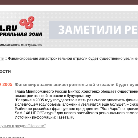
ти
:: Финансирование авиастроительной отрасли будет существенно увеличе
ости
0-2005
Финансирование авиастроительной отрасли будет сущ
Глава Минпромэнерго России Виктор Христенко обещает существен
авиастроительной отрасли в будущем году.
"Впервые в 2005 году государство в пять раз смогло увеличить фин
в следующем году объемы вложений увеличатся еще больше", – сказа
Рыбинске российско-французское предприятие "ВолгАэро" по произв
SaM-146 НПО "Сатурн" для нового российского регионального самол
Источник информации: Газета.Ru
нуться в раздел "Новости"
ие новости: