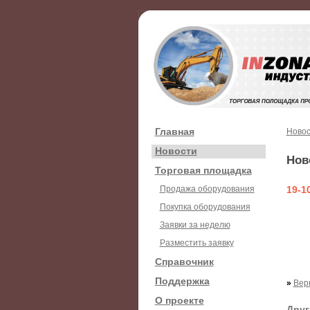
Главная
Новос
Новости
Нов
Торговая площадка
Продажа оборудования
19-1
Покупка оборудования
Заявки за неделю
Разместить заявку
Справочник
Поддержка
»
Вер
О проекте
Друг