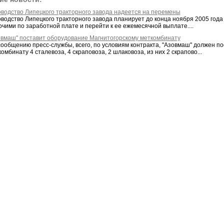
оводство Липецкого тракторного завода надеется на перемены
оводство Липецкого тракторного завода планирует до конца ноября 2005 года
очими по заработной плате и перейти к ее ежемесячной выплате....
овмаш" поставит оборудование Магнитогорскому меткомбинату
сообщению пресс-службы, всего, по условиям контракта, "Азовмаш" должен п
омбинату 4 сталевоза, 4 скраповоза, 2 шлаковоза, из них 2 скрапово...