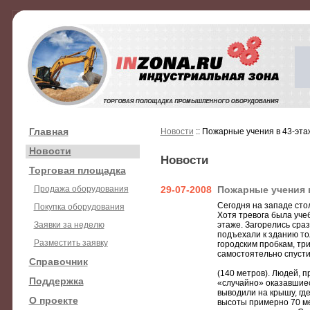
Главная
Новости
:: Пожарные учения в 43-эт
Новости
Новости
Торговая площадка
Продажа оборудования
29-07-2008
Пожарные учения 
Сегодня на западе ст
Покупка оборудования
Хотя тревога была уч
Заявки за неделю
этаже. Загорелись сра
подъехали к зданию то
Разместить заявку
городским пробкам, тр
самостоятельно спусти
Справочник
(140 метров). Людей, 
Поддержка
«случайно» оказавшие
выводили на крышу, гд
О проекте
высоты примерно 70 ме