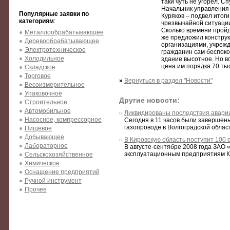
таки чуть не угорел. С
Начальник управления 
Популярные заявки по
Куряков – подвел итог
категориям
:
чрезвычайной ситуации
Сколько времени пройд
Металлообрабатывающее
же предложил констру
Деревообрабатывающее
организациями, учрежд
Электротехническое
гражданин сам беспокои
Холодильное
здание высотное. Но в
цена им порядка 70 тыс
Складское
Торговое
»
Вернуться в раздел "Новости"
Весоизмерительное
Упаковочное
Другие новости:
Строительное
Автомобильное
Ликвидированы последствия аварии
Насосное, компрессорное
Сегодня в 11 часов были завершен
газопроводе в Волгоградской област
Пищевое
Добывающее
В Кировскую область поступит 100
Лабораторное
В августе-сентябре 2008 года ЗАО 
эксплуатационным предприятиям Ки
Сельскохозяйственное
Химическое
Оснащение предприятий
Ручной инструмент
Прочее