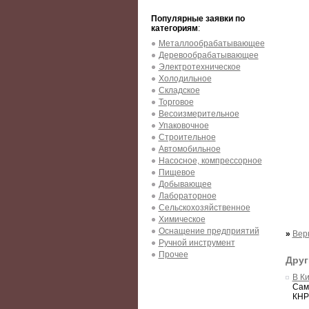
Популярные заявки по
категориям
:
Металлообрабатывающее
Деревообрабатывающее
Электротехническое
Холодильное
Складское
Торговое
Весоизмерительное
Упаковочное
Строительное
Автомобильное
Насосное, компрессорное
Пищевое
Добывающее
Лабораторное
Сельскохозяйственное
Химическое
Оснащение предприятий
»
Вер
Ручной инструмент
Прочее
Друг
В К
Сам
КНР