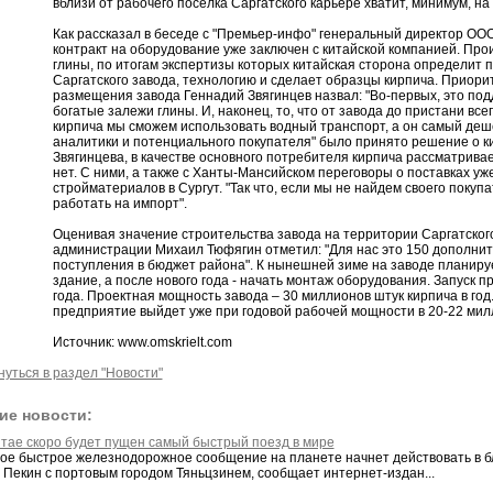
вблизи от рабочего поселка Саргатского карьере хватит, минимум, на 
Как рассказал в беседе с "Премьер-инфо" генеральный директор ООО
контракт на оборудование уже заключен с китайской компанией. Пр
глины, по итогам экспертизы которых китайская сторона определит
Саргатского завода, технологию и сделает образцы кирпича. Приори
размещения завода Геннадий Звягинцев назвал: "Во-первых, это под
богатые залежи глины. И, наконец, то, что от завода до пристани все
кирпича мы сможем использовать водный транспорт, а он самый деше
аналитики и потенциального покупателя" было принято решение о к
Звягинцева, в качестве основного потребителя кирпича рассматривает
нет. С ними, а также с Ханты-Мансийском переговоры о поставках уж
стройматериалов в Сургут. "Так что, если мы не найдем своего покуп
работать на импорт".
Оценивая значение строительства завода на территории Саргатског
администрации Михаил Тюфягин отметил: "Для нас это 150 дополнит
поступления в бюджет района". К нынешней зиме на заводе планиру
здание, а после нового года - начать монтаж оборудования. Запуск п
года. Проектная мощность завода – 30 миллионов штук кирпича в год
предприятие выйдет уже при годовой рабочей мощности в 20-22 мил
Источник: www.omskrielt.com
нуться в раздел "Новости"
ие новости:
итае скоро будет пущен самый быстрый поезд в мире
ое быстрое железнодорожное сообщение на планете начнет действовать в 
 Пекин с портовым городом Тяньцзинем, сообщает интернет-издан...