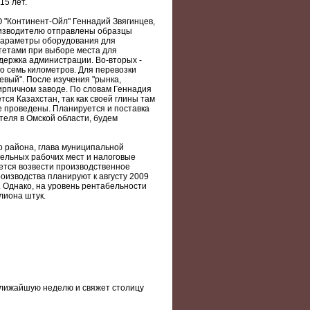
15 лет.
 "Континент-Ойл" Геннадий Звягинцев,
оизводителю отправлены образцы
 параметры оборудования для
тетами при выборе места для
держка администрации. Во-вторых -
го семь километров. Для перевозки
вый". После изучения "рынка,
ирпичном заводе. По словам Геннадия
ся Казахстан, так как своей глины там
е проведены. Планируется и поставка
ателя в Омской области, будем
о района, глава муниципальной
ельных рабочих мест и налоговые
ется возвести производственное
роизводства планируют к августу 2009
. Однако, на уровень рентабельности
лиона штук.
ближайшую неделю и свяжет столицу