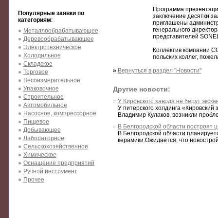
Программа презентации
Популярные заявки по
заключение десятки за
категориям
:
приглашены администра
генерального директора
Металлообрабатывающее
представителей SONEL 
Деревообрабатывающее
Электротехническое
Коллектив компании С
Холодильное
польских коллег, пожел
Складское
»
Вернуться в раздел "Новости"
Торговое
Весоизмерительное
Упаковочное
Другие новости:
Строительное
У Кировского завода не берут экск
Автомобильное
У питерского холдинга «Кировский 
Насосное, компрессорное
Владимир Кулаков, возникли пробле
Пищевое
В Белгородской области построят 
Добывающее
В Белгородской области планирует
Лабораторное
керамики.Ожидается, что новостройк
Сельскохозяйственное
Химическое
Оснащение предприятий
Ручной инструмент
Прочее