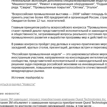
Региональная экспозиция дополнена специализированными индуст
"Машиностроение", "Ремонт и модернизация оборудования", "Подшип
ряда: "Сварка", "Промышленные покрытия", "Оптика", "Эталон".
"Всероссийская промышленная выставка — 2008" займет площадь бол
принять участие более 400 предприятий и организаций России, стра
Ожидается более 12 тыс. посетителей.
Главным принципом работы всероссийского конгресса "Промышленн
станет прямой диалог представителей исполнительной и законодате
и общественности, затрагивающий вопросы реального состояния п
промышленного развития и выработки программы мер и действий по
В рамках конгресса пройдет ряд деловых и научно-практических ме
заседаний, круглых столов, презентаций, деловых встреч и переговор
"Российская промышленная неделя" — это широкомасштабное мероп
иностранным участием, направленное на консолидацию интеллекту
сообщества, представителей исполнительной и законодательной вл
решении задач перевода российской экономики на инновационный пу
перевооружения, повышения конкурентоспособности отечественной 
международных рынках.
Источник: mashportal.ru
нуться в раздел "Новости"
ие новости:
пания 3M завершает процесс приобретения компании Quest Technologies Inc.
пания 3M объявляет о завершении процесса приобретения Quest Technologies
рудования по контролю состояния окружающей среды, в том числе ...