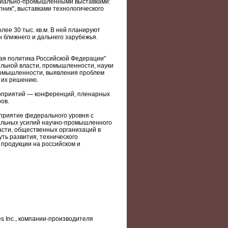
риально-промышленными выставками:
ник", выставками технологического
ее 30 тыс. кв.м. В ней планируют
н ближнего и дальнего зарубежья.
ая политика Российской Федерации"
льной власти, промышленности, науки
ромышленности, выявления проблем
 их решению.
роприятий — конференций, пленарных
ов.
риятие федерального уровня с
альных усилий научно-промышленного
асти, общественных организаций в
ть развития, технического
продукции на российском и
 Inc., компании-производителя