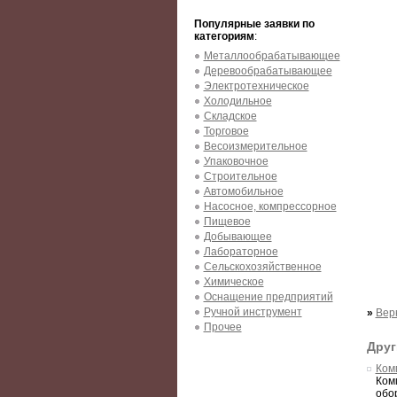
Популярные заявки по
категориям
:
Металлообрабатывающее
Деревообрабатывающее
Электротехническое
Холодильное
Складское
Торговое
Весоизмерительное
Упаковочное
Строительное
Автомобильное
Насосное, компрессорное
Пищевое
Добывающее
Лабораторное
Сельскохозяйственное
Химическое
Оснащение предприятий
Ручной инструмент
»
Вер
Прочее
Друг
Ком
Ком
обо