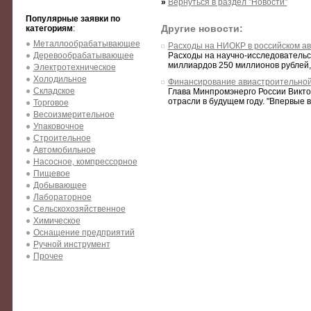
»
Вернуться в раздел "Новости"
Популярные заявки по
Другие новости:
категориям
:
Металлообрабатывающее
Расходы на НИОКР в российском ави
Деревообрабатывающее
Расходы на научно-исследовательс
миллиардов 250 миллионов рублей, 
Электротехническое
Холодильное
Финансирование авиастроительной
Складское
Глава Минпромэнерго России Викт
отрасли в будущем году. "Впервые в 
Торговое
Весоизмерительное
Упаковочное
Строительное
Автомобильное
Насосное, компрессорное
Пищевое
Добывающее
Лабораторное
Сельскохозяйственное
Химическое
Оснащение предприятий
Ручной инструмент
Прочее