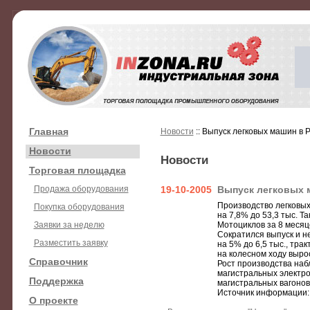
Главная
Новости
:: Выпуск легковых машин в 
Новости
Новости
Торговая площадка
Продажа оборудования
19-10-2005
Выпуск легковых 
Производство легковых 
Покупка оборудования
на 7,8% до 53,3 тыс. 
Заявки за неделю
Мотоциклов за 8 месяце
Сократился выпуск и н
Разместить заявку
на 5% до 6,5 тыс., тра
на колесном ходу вырос
Справочник
Рост производства на
магистральных электров
Поддержка
магистральных вагонов 
Источник информации
О проекте