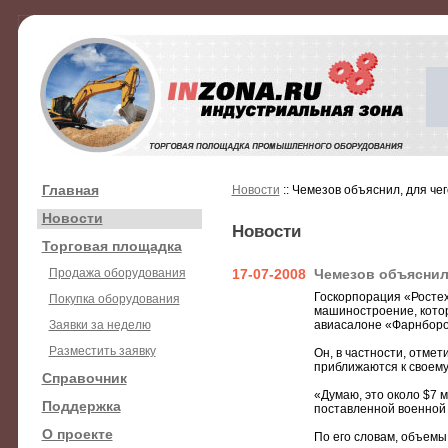
Главная
Новости
:: Чемезов объяснил, для че
Новости
Новости
Торговая площадка
Продажа оборудования
17-07-2008
Чемезов объяснил
Госкорпорация «Ростех
Покупка оборудования
машиностроение, котор
Заявки за неделю
авиасалоне «Фарнборо-
Разместить заявку
Он, в частности, отмет
приближаются к своему
Справочник
«Думаю, это около $7 м
Поддержка
поставленной военной 
О проекте
По его словам, объемы