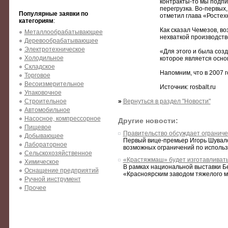
контракты-то мы подпи
перегрузка. Во-первых
Популярные заявки по
отметил глава «Ростех
категориям
:
Как сказал Чемезов, в
Металлообрабатывающее
нехваткой производст
Деревообрабатывающее
Электротехническое
«Для этого и была соз
Холодильное
которое является осно
Складское
Напомним, что в 2007 г
Торговое
Весоизмерительное
Источник: rosbalt.ru
Упаковочное
Строительное
»
Вернуться в раздел "Новости"
Автомобильное
Насосное, компрессорное
Другие новости:
Пищевое
Правительство обсуждает ограниче
Добывающее
Первый вице-премьер Игорь Шувало
Лабораторное
возможных ограничений по использо
Сельскохозяйственное
«Крастяжмаш» будет изготавливать
Химическое
В рамках национальной выставки Б
Оснащение предприятий
«Красноярским заводом тяжелого м
Ручной инструмент
Прочее