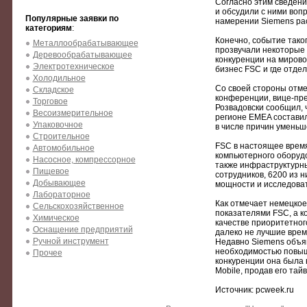
Согласно этим сведени
и обсудили с ними вопр
Популярные заявки по
намерении Siemens раст
категориям
:
Конечно, событие тако
Металлообрабатывающее
прозвучали некоторые 
Деревообрабатывающее
конкуренции на мирово
Электротехническое
бизнес FSC и где отде
Холодильное
Со своей стороны отме
Складское
конференции, вице-пре
Торговое
Розвадовски сообщил, 
Весоизмерительное
регионе EMEA составил
Упаковочное
в числе причин уменьш
Строительное
FSC в настоящее врем
Автомобильное
компьютерного оборудо
Насосное, компрессорное
также инфраструктурны
Пищевое
сотрудников, 6200 из 
Добывающее
мощности и исследова
Лабораторное
Как отмечает немецко
Сельскохозяйственное
показателями FSС, а к
Химическое
качестве приоритетног
Оснащение предприятий
далеко не лучшие врем
Ручной инструмент
Недавно Siemens объяв
необходимостью повыш
Прочее
конкуренции она была
Mobile, продав его тай
Источник: pcweek.ru