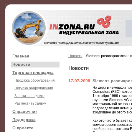
Главная
Новости
:: Siemens разочаровался в
Новости
Новости
Торговая площадка
Продажа оборудования
17-07-2008
Siemens разочаро
На днях в немецкой пр
Покупка оборудования
Computers (FSC), котор
Заявки за неделю
1 октября 1999 г. как
группами Siemens AG и 
Разместить заявку
материальной основы С
подразделения немецко
Справочник
входившее до этого в с
Поддержка
Как это часто бывает 
можем ориентироваться 
О проекте
сообщении агентства R