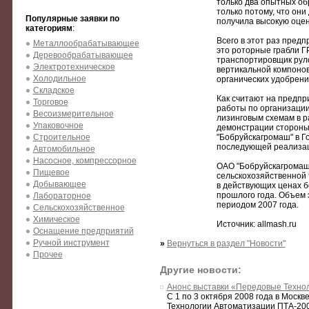
только два опытных об
только потому, что он
Популярные заявки по
получила высокую оцен
категориям
:
Всего в этот раз пред
Металлообрабатывающее
это роторные грабли ГР
Деревообрабатывающее
транспортировщик руло
Электротехническое
вертикальной компоно
Холодильное
органических удобрени
Складское
Как считают на предпри
Торговое
работы по организации
Весоизмерительное
лизинговым схемам в р
Упаковочное
демонстрации стороны
Строительное
"Бобруйскагромаш" в Г
последующей реализаци
Автомобильное
Насосное, компрессорное
ОАО "Бобруйскагромаш
Пищевое
сельскохозяйственной 
Добывающее
в действующих ценах б
прошлого года. Объем 
Лабораторное
периодом 2007 года.
Сельскохозяйственное
Химическое
Источник: allmash.ru
Оснащение предприятий
Ручной инструмент
»
Вернуться в раздел "Новости"
Прочее
Другие новости:
Анонс выставки «Передовые Техно
С 1 по 3 октября 2008 года в Мос
Технологии Автоматизации ПТА-200